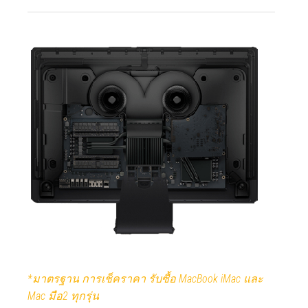
*มาตรฐาน การเช็คราคา รับซื้อ MacBook iMac และ
Mac มือ2 ทุกรุ่น